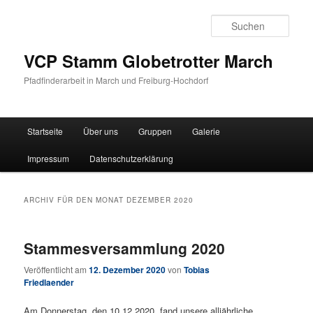
Such
VCP Stamm Globetrotter March
Pfadfinderarbeit in March und Freiburg-Hochdorf
Hauptmenü
Startseite
Über uns
Gruppen
Galerie
Zum Inhalt wechseln
Zum sekundären Inhalt wechseln
Impressum
Datenschutzerklärung
ARCHIV FÜR DEN MONAT
DEZEMBER 2020
Stammesversammlung 2020
Veröffentlicht am
12. Dezember 2020
von
Tobias
Friedlaender
Am Donnerstag, den 10.12.2020, fand unsere alljährliche