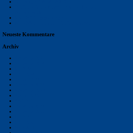
Landeslager GALALAXIS
Pfadfinden in der March – Fortbestehen und
Weiterentwickeln
Neue Wölflingsgruppe gestartet
Wir eröffnen eine neue Pfadfindergruppe!
Neueste Kommentare
Archiv
September 2025
September 2024
Juli 2024
März 2024
Februar 2024
Dezember 2023
November 2023
August 2023
April 2023
Dezember 2022
September 2022
Juli 2022
März 2022
März 2021
Dezember 2020