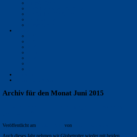
Jungpfadfinder
Die Schleiereulen (Pfadfinder)
Die Panther (Pfadfinder)
Leitungsrunde
Stammesämter
Galerie
2022
2020
2019
2016
2014
2013
2012
Impressum
Datenschutzerklärung
Archiv für den Monat
Juni 2015
Globetrotter auf dem Landeshajk im Revier des
„Moospfaff“
Veröffentlicht am
12. Juni 2015
von
Hans Friedlaender
Auch dieses Jahr nehmen wir Globetrotter wieder mit beiden