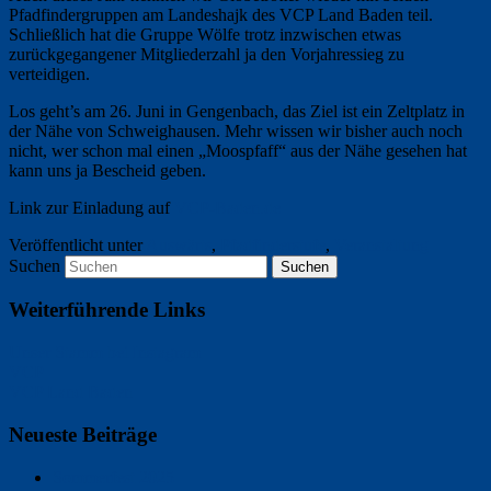
Pfadfindergruppen am Landeshajk des VCP Land Baden teil.
Schließlich hat die Gruppe Wölfe trotz inzwischen etwas
zurückgegangener Mitgliederzahl ja den Vorjahressieg zu
verteidigen.
Los geht’s am 26. Juni in Gengenbach, das Ziel ist ein Zeltplatz in
der Nähe von Schweighausen. Mehr wissen wir bisher auch noch
nicht, wer schon mal einen „Moospfaff“ aus der Nähe gesehen hat
kann uns ja Bescheid geben.
Link zur Einladung auf
VCP-Baden.de
Veröffentlicht unter
Auswärts
,
Pfadfinderstufe
,
Veranstaltung
Suchen
Weiterführende Links
Unser Stamm bei Instagram
VCP
VCP Land Baden
Neueste Beiträge
Sommerfest 2025