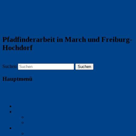
VCP Stamm Globetrotter
March
Pfadfinderarbeit in March und Freiburg-
Hochdorf
Suchen
Hauptmenü
Zum Inhalt wechseln
Zum sekundären Inhalt wechseln
Startseite
Über uns
Unser Stamm
Pfadfinden – Was ist das eigentlich?
Gruppen
Wölflinge