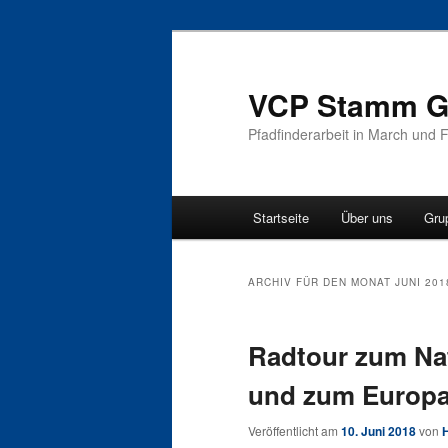
VCP Stamm Gl
Pfadfinderarbeit in March und 
Hauptmenü
Startseite
Über uns
Gru
Zum Inhalt wechseln
Zum sekundären Inhalt wec
ARCHIV FÜR DEN MONAT
JUNI 201
Radtour zum Na
und zum Europa
Veröffentlicht am
10. Juni 2018
von