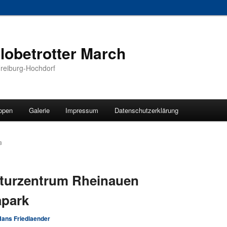
obetrotter March
Freiburg-Hochdorf
ppen
Galerie
Impressum
Datenschutzerklärung
hseln
8
turzentrum Rheinauen
park
Hans Friedlaender