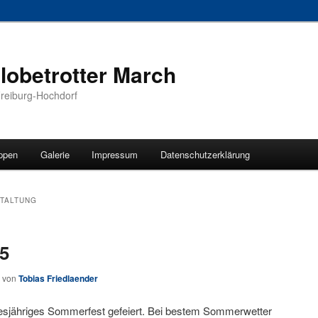
obetrotter March
Freiburg-Hochdorf
ppen
Galerie
Impressum
Datenschutzerklärung
hseln
TALTUNG
5
von
Tobias Friedlaender
iesjähriges Sommerfest gefeiert. Bei bestem Sommerwetter