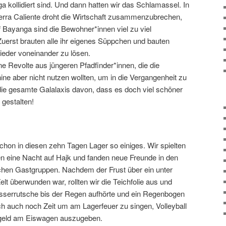
 kollidiert sind. Und dann hatten wir das Schlamassel. In
Tierra Caliente droht die Wirtschaft zusammenzubrechen,
uf Bayanga sind die Bewohner*innen viel zu viel
uerst brauten alle ihr eigenes Süppchen und bauten
eder voneinander zu lösen.
e Revolte aus jüngeren Pfadfinder*innen, die die
ne aber nicht nutzen wollten, um in die Vergangenheit zu
 die gesamte Galalaxis davon, dass es doch viel schöner
 gestalten!
hon in diesen zehn Tagen Lager so einiges. Wir spielten
en eine Nacht auf Hajk und fanden neue Freunde in den
schen Gastgruppen. Nachdem der Frust über ein unter
t überwunden war, rollten wir die Teichfolie aus und
sserrutsche bis der Regen aufhörte und ein Regenbogen
ch auch noch Zeit um am Lagerfeuer zu singen, Volleyball
ngeld am Eiswagen auszugeben.