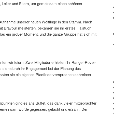
he, Leiter und Eltern, um gemeinsam einen schönen
Aufnahme unserer neuen Wölflinge in den Stamm. Nach
 mit Bravour meisterten, bekamen sie ihr erstes Halstuch
 das ein großer Moment, und die ganze Gruppe hat sich mit
ten wir feiern: Zwei Mitglieder erhielten ihr Ranger-Rover-
es sich durch ihr Engagement bei der Planung des
en sie ein eigenes Pfadfinderversprechen schreiben
punkten ging es ans Buffet, das dank vieler mitgebrachter
. Gemeinsam wurde gegessen, gelacht und erzählt. Den